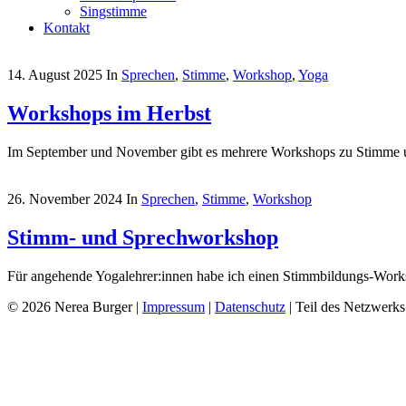
Singstimme
Kontakt
14. August 2025
In
Sprechen
,
Stimme
,
Workshop
,
Yoga
Workshops im Herbst
Im September und November gibt es mehrere Workshops zu Stimme 
26. November 2024
In
Sprechen
,
Stimme
,
Workshop
Stimm- und Sprechworkshop
Für angehende Yogalehrer:innen habe ich einen Stimmbildungs-Wor
© 2026 Nerea Burger |
Impressum
|
Datenschutz
| Teil des Netzwerk