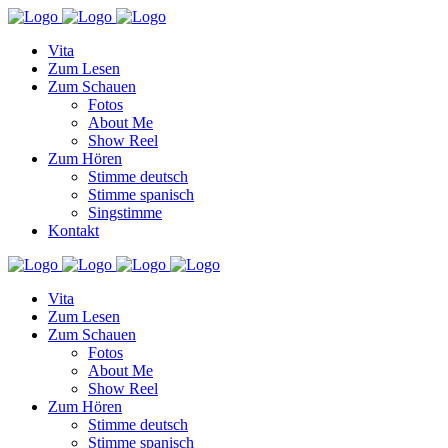
Vita
Zum Lesen
Zum Schauen
Fotos
About Me
Show Reel
Zum Hören
Stimme deutsch
Stimme spanisch
Singstimme
Kontakt
Vita
Zum Lesen
Zum Schauen
Fotos
About Me
Show Reel
Zum Hören
Stimme deutsch
Stimme spanisch